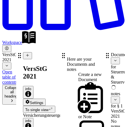
Workspace
VersStG
Documen
Here are your
2021
Documents and
for
VersStG
notes
Open
Steuerre
Create a new
2021
table of
&
Document
contents
Steuerve
Collapse
info
all
notes
headings
Settings
for § 1
To single view
VersStG
Versicherungsteuergesetz
2021
or
Note
info
No
notes