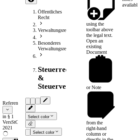
available
Öffentliches
Recht
using the
toolbar above
Verwaltungsrecht
the legal text.
Open an
Besonderes
existing
Verwaltungsrecht
Document
Steuerrecht
&
Steuerverfahrensrecht
or
Note
References
in § 1
Select color
VersStG
from the
2021
right-hand
Select color
column or
directly in the