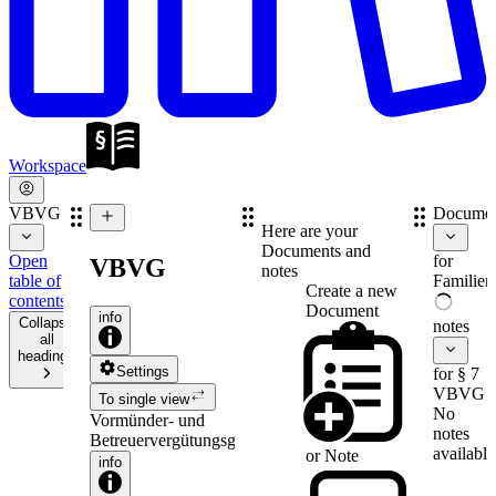
Workspace
VBVG
Documen
Here are your
Documents and
Open
for
VBVG
notes
table of
Familien
Create a new
contents
Document
info
Collapse
notes
all
headings
Settings
for § 7
VBVG
To single view
No
Vormünder- und
notes
Betreuervergütungsgesetz
available
or
Note
info