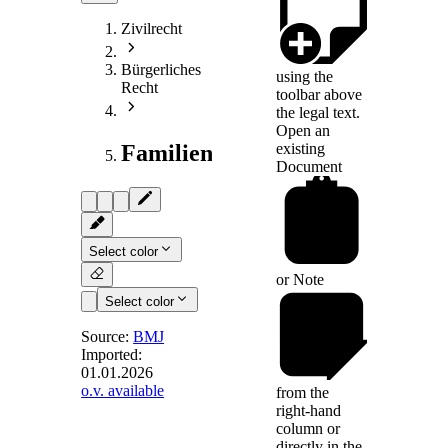
Zivilrecht
Bürgerliches
using the
Recht
toolbar above
the legal text.
Open an
existing
Familienrecht
Document
Select color
or
Note
Select color
Source:
BMJ
Imported:
01.01.2026
§ 7
- Vergütung
o.v. available
from the
und
right-hand
Aufwendungsersatz
column or
des beruflichen
directly in the