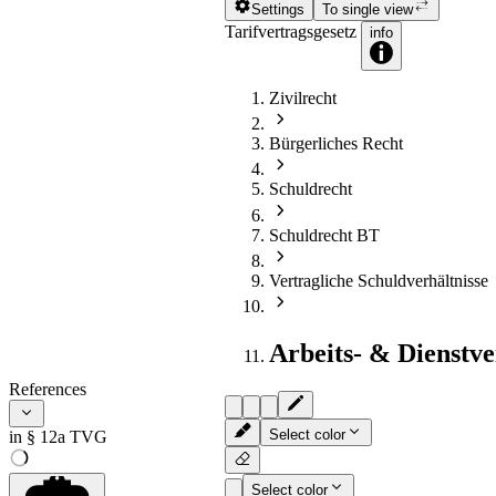
Settings
To single view
Tarifvertragsgesetz
info
Zivilrecht
Bürgerliches Recht
Schuldrecht
Schuldrecht BT
Vertragliche Schuldverhältnisse
Arbeits- & Dienstve
References
Select color
in § 12a TVG
Select color