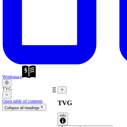
Workspace
TVG
Open table of contents
TVG
Collapse all headings
info