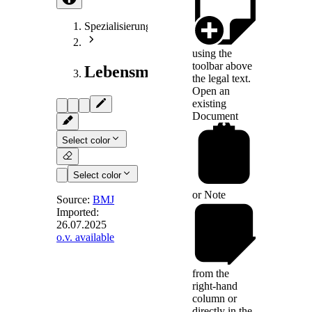
Spezialisierungen
using the
toolbar above
Lebensmittelrecht
the legal text.
Open an
existing
Document
Select color
Select color
or
Note
Source:
BMJ
Imported:
26.07.2025
§ 3
-
o.v. available
Verpflichtende
Kennzeichnung
from the
inländischer
right-hand
Lebensmittel
column or
directly in the