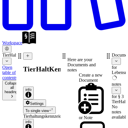
Workspace
TierHaltKennzG
Documen
Here are your
Documents and
Open
for
TierHaltKennzG
notes
table of
Lebensmi
Create a new
contents
Document
Collapse
notes
all
info
headings
for § 3
TierHal
Settings
No
To single view
notes
Tierhaltungskennzeichnungsgesetz
available
or
Note
info