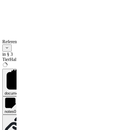
Haltungsabschnitts
gewechselt, so hat
sich die
Kennzeichnung der
Haltungsform nach
der Haltungsform zu
richten, in der die
Tiere während des
References
zeitlichen
Schwerpunkts im
maßgeblichen
in § 3
Haltungsabschnitt
TierHaltKennzG
gehalten werden.
(3) Absatz 1 gilt
nicht für
Lebensmittel
tierischen
Ursprungs, die
documents
0
1.
von Tieren gewonnen
wurden, die im Ausland
notes
0
a)
während des
maßgeblichen
Haltungsabschnitts
gehalten wurden,