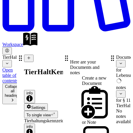
Workspace
TierHaltKennzG
Documen
Here are your
Documents and
Open
for
TierHaltKennzG
notes
table of
Lebensmi
Create a new
contents
Document
Collapse
notes
all
info
headings
for § 11
TierHal
Settings
No
To single view
notes
Tierhaltungskennzeichnungsgesetz
available
or
Note
info