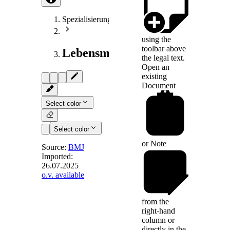
Spezialisierungen
using the
toolbar above
Lebensmittelrecht
the legal text.
Open an
existing
Document
Select color
Select color
or
Note
Source:
BMJ
Imported:
26.07.2025
§ 11
-
o.v. available
Sonderfälle der
Kennzeichnung
from the
right-hand
column or
(1) Enthält ein nach
directly in the