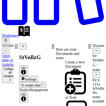
Workspace
StVollzG
Documen
Here are your
Documents and
Open
for
StVollzG
notes
table of
Strafpro
Create a new
contents
Document
info
Collapse
notes
all
headings
Settings
for §
121a
To single view
StVollz
Strafvollzugsgesetz
No
info
notes
or
Note
available