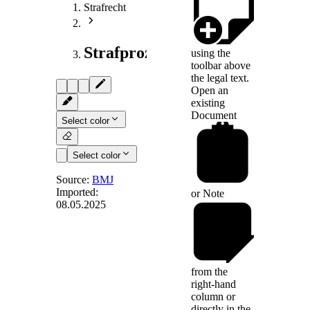
Strafrecht
Strafprozessrecht
using the
toolbar above
the legal text.
Open an
existing
Document
Select color
Select color
Source:
BMJ
Imported:
or
Note
08.05.2025
§ 121a
-
Gerichtliche
Zuständigkeit
bei dem
Richtervorbehalt
from the
right-hand
unterliegenden
column or
Maßnahmen
directly in the