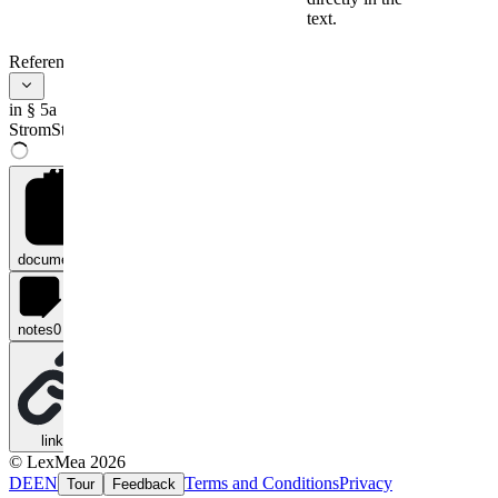
Betreiber des
text.
Ladepunkts. Dies
gilt entsprechend,
References
wenn Stromspeicher
mit einem
Ladepunkt
in § 5a
unmittelbar und
StromStG
nicht nur
vorübergehend
verbunden sind. Das
Leisten von Strom
an den Ladepunkt
oder an mit dem
documents
0
Ladepunkt
unmittelbar und
nicht nur
vorübergehend
notes
0
verbundene
Stromspeicher gilt
als ein Leisten an
den Betreiber des
Ladepunkts.
links
0
Steuerschuldner ist
© LexMea 2026
der oder sind die
DE
EN
Terms and Conditions
Privacy
Tour
Feedback
Versorger des