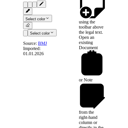
Select color
using the
toolbar above
the legal text.
Select color
Open an
existing
Source:
BMJ
Document
Imported:
01.01.2026
§ 5a
-
Steuerliche
Behandlung
von
or
Note
Ladepunkten
(1) Wird Strom an
einem Ladepunkt
entnommen, so gilt
from the
dies als eine
right-hand
Entnahme nach § 5
column or
Absatz 1 durch den
directly in the