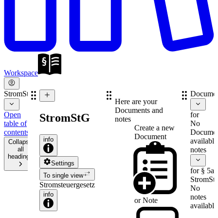
Workspace
StromStG
Documen
Here are your
Documents and
Open
for
StromStG
notes
table of
No
Create a new
contents
Documen
Document
info
available
Collapse
all
notes
headings
Settings
for § 5a
To single view
StromSt
Stromsteuergesetz
No
info
notes
or
Note
available