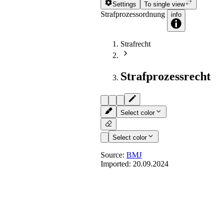
Settings
To single view
Strafprozessordnung
info
Strafrecht
Strafprozessrecht
Select color
Select color
Source:
BMJ
Imported:
20.09.2024
§ 156
- Anklagerücknahme
Die öffentliche Klage kann nach Eröff
zurückgenommen werden.