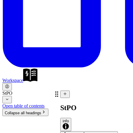
Workspace
StPO
Open table of contents
StPO
Collapse all headings
info