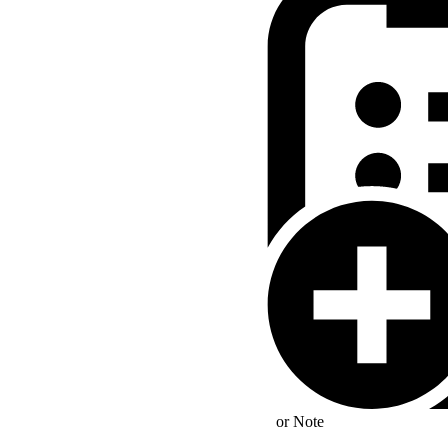
stellungsverfahren
§ 141 Absatz 1 Satz 1 ist vor
or
Note
en oder Beamten des