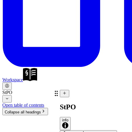
Workspace
StPO
Open table of contents
StPO
Collapse all headings
info