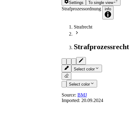
Settings
To single view
Strafprozessordnung
info
Strafrecht
Strafprozessrecht
Select color
Select color
Source:
BMJ
Imported:
20.09.2024
§ 142
- Zuständigkeit und Be
(1) Der Antrag des Beschuldigten nach 
Erhebung der Anklage bei den Behörd