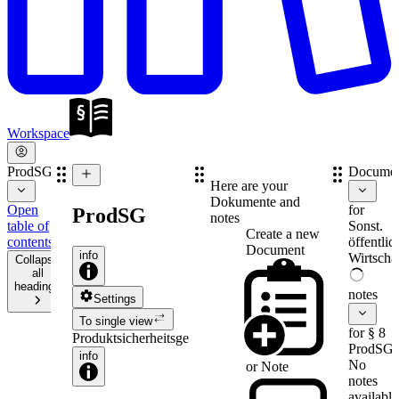
Workspace
ProdSG
Documen
Here are your
Dokumente and
Open
for
ProdSG
notes
table of
Sonst.
Create a new
contents
öffentlic
Document
info
Wirtschaf
Collapse
all
headings
notes
Settings
To single view
for § 8
Produktsicherheitsgesetz
ProdSG
info
No
or
Note
notes
available