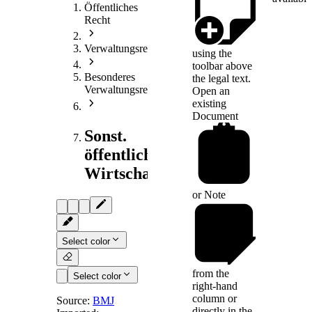
Öffentliches
Recht
Verwaltungsrecht
using the
toolbar above
Besonderes
the legal text.
Verwaltungsrecht
Open an
existing
Document
Sonst.
öffentliches
Wirtschaftsrecht
or
Note
Select color
from the
Select color
right-hand
column or
Source:
BMJ
directly in the