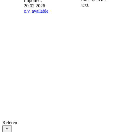
Imported:
text.
20.02.2026
§ 8
-
o.v. available
Ermächtigung
zum Erlass von
Rechtsverordnungen
(1) Das
Bundesministerium
des Innern, das
Bundesministerium
der Verteidigung,
das
Bundesministerium
für Wirtschaft und
Energie, das
Bundesministerium
für Arbeit und
Soziales, das
Bundesministerium
für Verkehr, das
Bundesministerium
References
für Umwelt,
Klimaschutz,