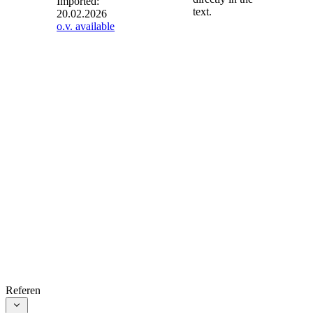
Imported:
text.
20.02.2026
§ 3
- Allgemeine
o.v. available
Anforderungen
an die
Bereitstellung
von Produkten
auf dem Markt
(1) Sofern ein
Produkt einer oder
mehreren
Rechtsverordnungen
nach § 8 Absatz 1
unterliegt, darf es
nur auf dem Markt
bereitgestellt
werden, wenn es
1.
die in den
Rechtsverordnungen
vorgesehenen
References
Anforderungen