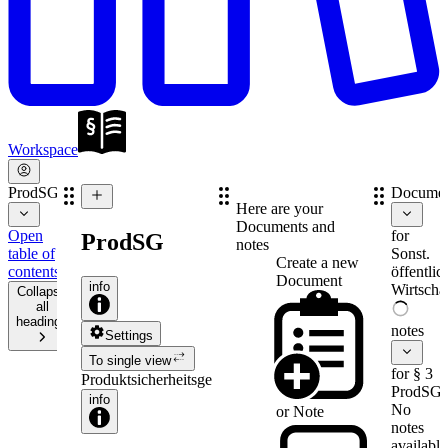
Workspace
ProdSG
Documen
Here are your
Documents and
Open
for
ProdSG
notes
table of
Sonst.
Create a new
contents
öffentlic
Document
info
Wirtschaf
Collapse
all
headings
notes
Settings
To single view
for § 3
Produktsicherheitsgesetz
ProdSG
info
No
or
Note
notes
available