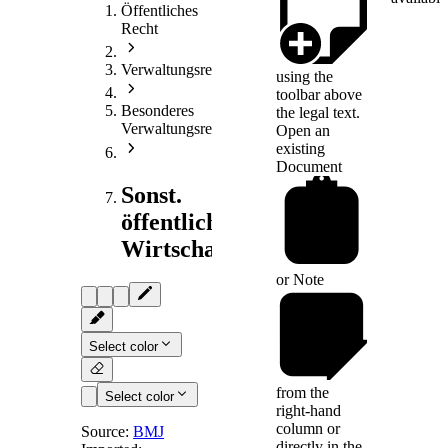
Öffentliches
Recht
Verwaltungsrecht
using the
toolbar above
Besonderes
the legal text.
Verwaltungsrecht
Open an
existing
Document
Sonst.
öffentliches
Wirtschaftsrecht
or
Note
Select color
from the
Select color
right-hand
column or
Source:
BMJ
directly in the