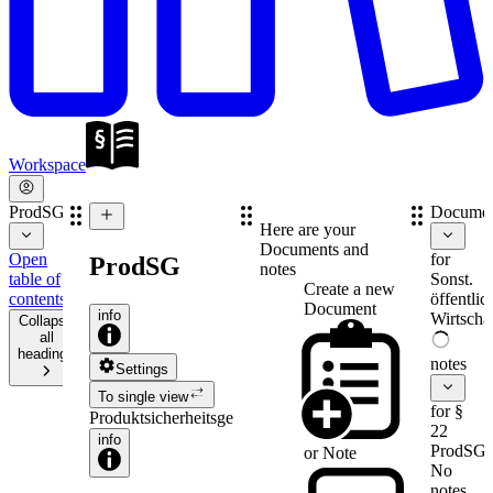
Workspace
ProdSG
Documen
Here are your
Documents and
Open
for
ProdSG
notes
table of
Sonst.
Create a new
contents
öffentlic
Document
info
Wirtschaf
Collapse
all
headings
notes
Settings
To single view
for §
Produktsicherheitsgesetz
22
info
ProdSG
or
Note
No
notes