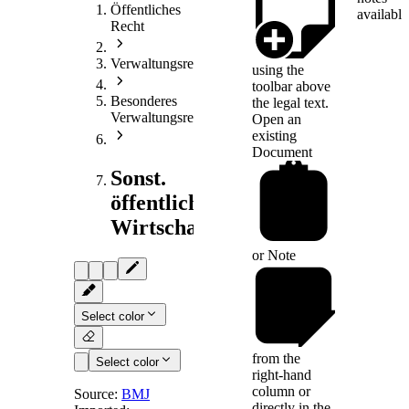
Öffentliches
available
Recht
Verwaltungsrecht
using the
toolbar above
Besonderes
the legal text.
Verwaltungsrecht
Open an
existing
Document
Sonst.
öffentliches
Wirtschaftsrecht
or
Note
Select color
from the
Select color
right-hand
column or
Source:
BMJ
directly in the