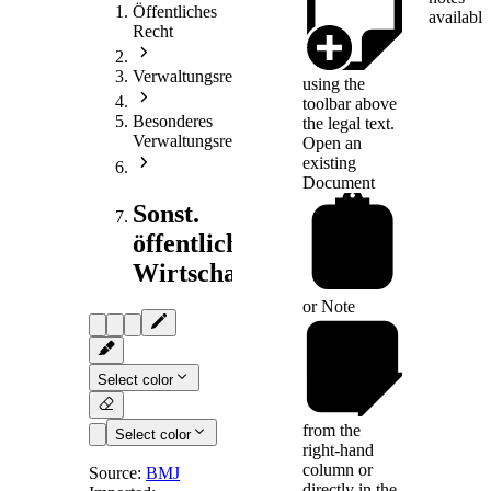
Öffentliches
available
Recht
Verwaltungsrecht
using the
toolbar above
Besonderes
the legal text.
Verwaltungsrecht
Open an
existing
Document
Sonst.
öffentliches
Wirtschaftsrecht
or
Note
Select color
from the
Select color
right-hand
column or
Source:
BMJ
directly in the