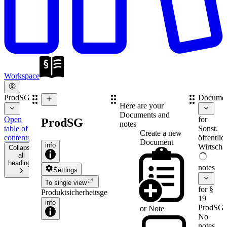
Workspace
ProdSG
Documen
Here are your
Documents and
Open
for
ProdSG
notes
table of
Sonst.
Create a new
contents
öffentlic
Document
info
Wirtschaf
Collapse
all
headings
notes
Settings
To single view
for §
Produktsicherheitsgesetz
19
info
ProdSG
or
Note
No
notes