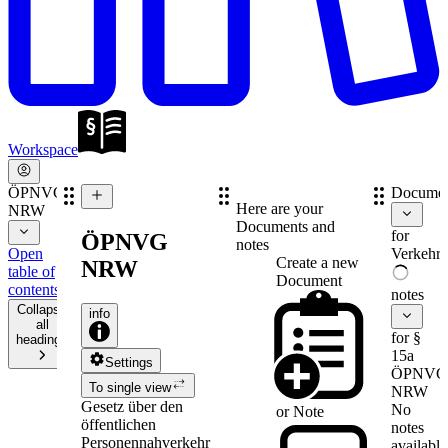
Workspace
ÖPNVG
Documen
Here are your
NRW
Documents and
for
ÖPNVG
notes
Open
Verkehrs
Create a new
NRW
table of
Document
contents
notes
Collapse
info
all
for §
headings
15a
Settings
ÖPNVG
To single view
NRW
Gesetz über den
No
or
Note
öffentlichen
notes
Personennahverkehr
available