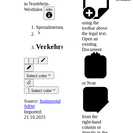
in Nordrhein-
Westfalen
info
using the
Spezialisierungen
toolbar above
the legal text.
Open an
existing
Verkehrsrecht
Document
Select color
or
Note
Select color
Source:
Justizportal
NRW
Imported:
§ 15a
-
from the
21.10.2025
Personalübergang
right-hand
column or
directly in the