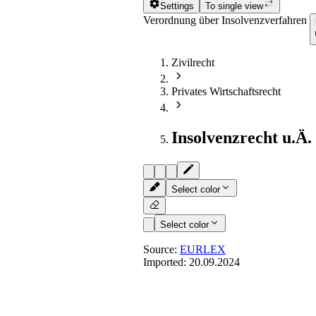
Settings
To single view
Verordnung über Insolvenzverfahren
Zivilrecht
Privates Wirtschaftsrecht
Insolvenzrecht u.Ä.
Select color
Select color
Source:
EURLEX
Imported:
20.09.2024
Art. 50
- Nachträgliche Eröff
Hauptinsolvenzverfahrens