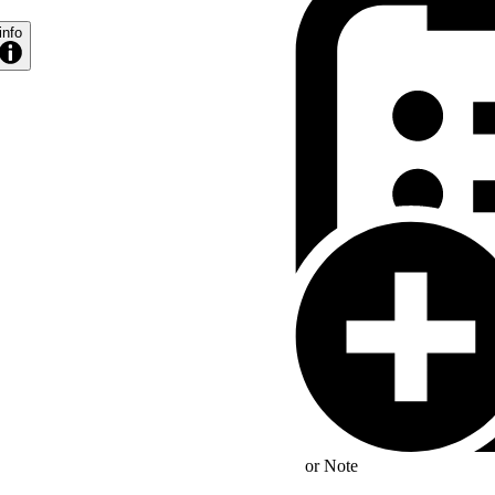
info
nung des
or
Note