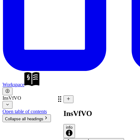
Workspace
InsVfVO
Open table of contents
InsVfVO
Collapse all headings
info