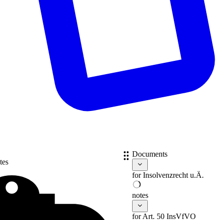
Documents
tes
for
Insolvenzrecht u.Ä.
notes
for Art. 50 InsVfVO