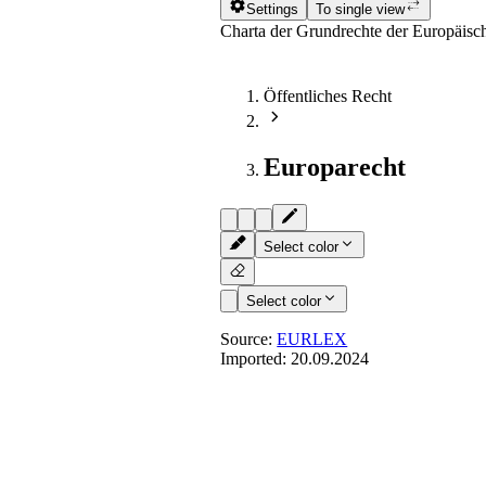
Settings
To single view
Charta der Grundrechte der Europäis
Öffentliches Recht
Europarecht
Select color
Select color
Source:
EURLEX
Imported:
20.09.2024
Art. 39
- Aktives und passive
Wahlen zum Europäischen P
(1) Die Unionsbürgerinnen und Unions