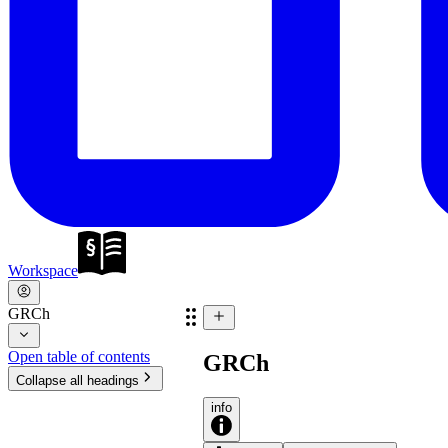
Workspace
GRCh
Open table of contents
GRCh
Collapse all headings
info