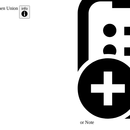
chen Union
info
s Wahlrecht bei den
arlament
or
Note
bürger besitzen in dem