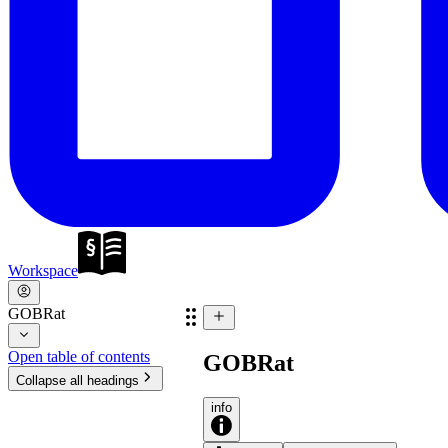
Workspace
GOBRat
Open table of contents
GOBRat
Collapse all headings
info