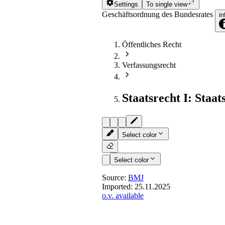
Settings
To single view
Geschäftsordnung des Bundesrates
in
Öffentliches Recht
Verfassungsrecht
Staatsrecht I: Staat
Select color
Select color
Source:
BMJ
Imported:
25.11.2025
o.v. available
§ 30
- Abstimmungsregeln