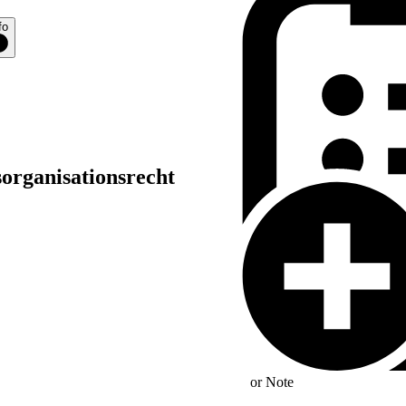
fo
sorganisationsrecht
or
Note