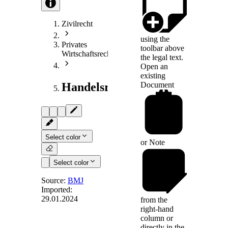
Zivilrecht
using the
Privates
toolbar above
Wirtschaftsrecht
the legal text.
Open an
existing
Document
Handelsrecht
Select color
or
Note
Select color
Source:
BMJ
Imported:
29.01.2024
from the
Art. 82
right-hand
column or
directly in the