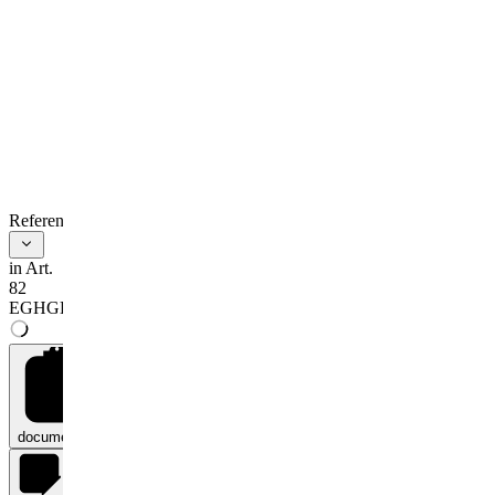
References
in Art.
82
EGHGB
documents
0