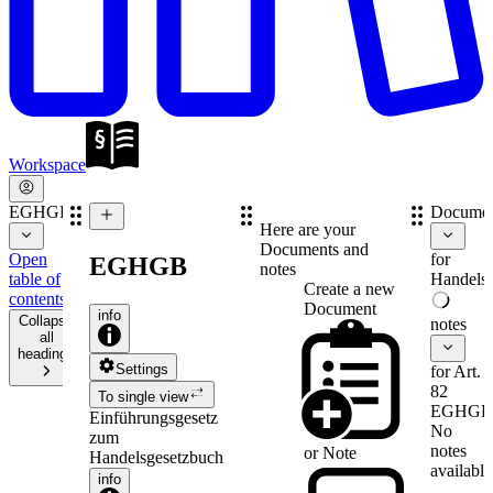
Workspace
EGHGB
Documen
Here are your
Documents and
Open
for
EGHGB
notes
table of
Handelsr
Create a new
contents
Document
info
Collapse
notes
all
headings
Settings
for Art.
82
To single view
EGHGB
Einführungsgesetz
No
zum
notes
or
Note
Handelsgesetzbuch
available
info