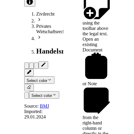
Zivilrecht
using the
Privates
toolbar above
Wirtschaftsrecht
the legal text.
Open an
existing
Document
Handelsrecht
Select color
or
Note
Select color
Source:
BMJ
Imported:
29.01.2024
from the
Art. 74
right-hand
column or
directly in the