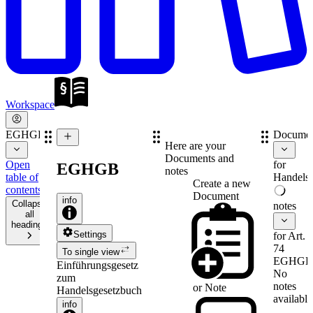
Workspace
EGHGB
Documen
Here are your
Documents and
Open
for
EGHGB
notes
table of
Handelsr
Create a new
contents
Document
info
Collapse
notes
all
headings
Settings
for Art.
74
To single view
EGHGB
Einführungsgesetz
No
zum
notes
or
Note
Handelsgesetzbuch
available
info