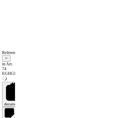
References
in Art.
74
EGHGB
documents
0