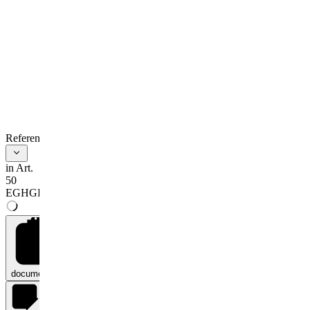
References
in Art.
50
EGHGB
documents
0