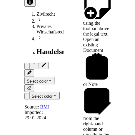
Zivilrecht
using the
Privates
toolbar above
Wirtschaftsrecht
the legal text.
Open an
existing
Document
Handelsrecht
Select color
or
Note
Select color
Source:
BMJ
Imported:
29.01.2024
from the
Art. 50
right-hand
column or
directly in the