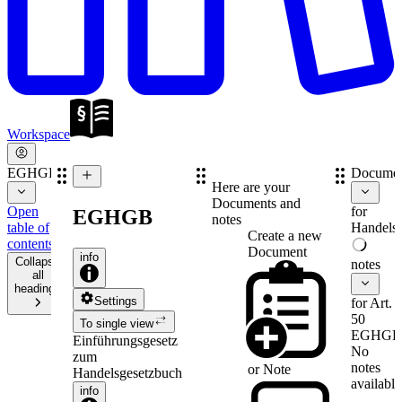
Workspace
EGHGB
Documen
Here are your
Documents and
Open
for
EGHGB
notes
table of
Handelsr
Create a new
contents
Document
info
Collapse
notes
all
headings
Settings
for Art.
50
To single view
EGHGB
Einführungsgesetz
No
zum
notes
or
Note
Handelsgesetzbuch
available
info