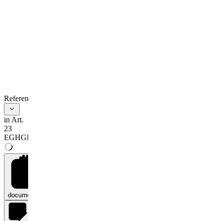
Teilkonzernlageberichte
anzuwenden, die
nach den am 1.
Januar 1986 in Kraft
tretenden
Vorschriften
aufgestellt worden
sind.
(4) § 319 Abs. 2 Nr.
8 des
Handelsgesetzbuchs
References
ist erstmals auf das
sechste nach dem
Inkrafttreten des
in Art.
Bilanzrichtlinien-
23
Gesetzes
EGHGB
beginnende
Geschäftsjahr
anzuwenden.
(5) Sind die neuen
Vorschriften nach
den Absätzen 1 bis
documents
0
3 auf ein früheres
Geschäftsjahr nicht
anzuwenden und