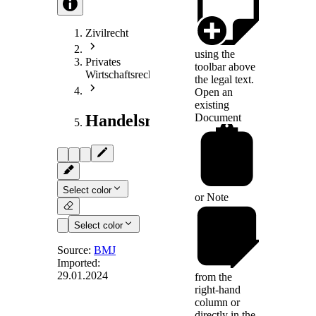
Zivilrecht
using the
Privates
toolbar above
Wirtschaftsrecht
the legal text.
Open an
existing
Document
Handelsrecht
Select color
or
Note
Select color
Source:
BMJ
Imported:
29.01.2024
from the
Art. 23
right-hand
column or
directly in the