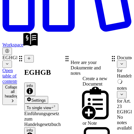
Workspace
EGHGB
Documen
Here are your
Dokumente and
Open
for
EGHGB
notes
table of
Handelsr
Create a new
contents
Document
info
Collapse
notes
all
headings
Settings
for Art.
23
To single view
EGHGB
Einführungsgesetz
No
zum
notes
or
Note
Handelsgesetzbuch
available
info