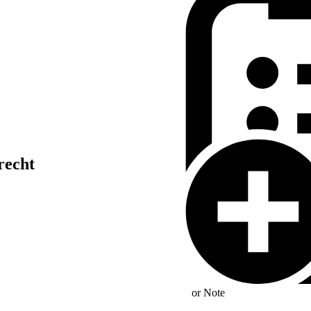
recht
or
Note
gung zu den