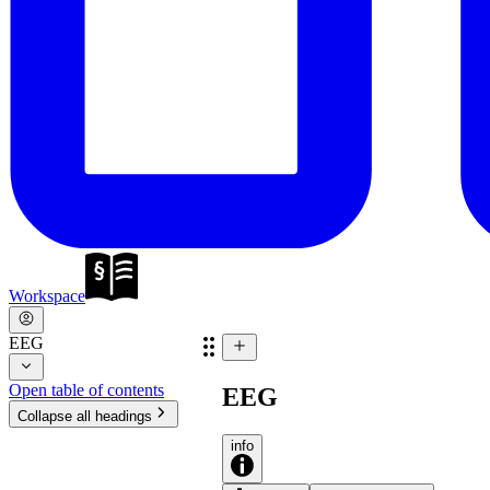
Workspace
EEG
Open table of contents
EEG
Collapse all headings
info