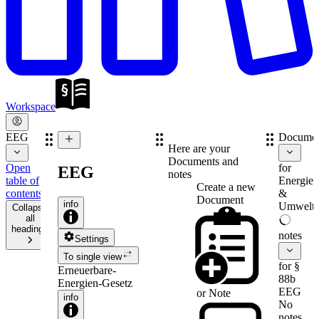
Workspace
EEG
Documen
Here are your
Documents and
Open
for
EEG
notes
table of
Energie-
Create a new
contents
&
Document
info
Umweltr
Collapse
all
headings
notes
Settings
To single view
for §
Erneuerbare-
88b
Energien-Gesetz
EEG
or
Note
info
No
notes