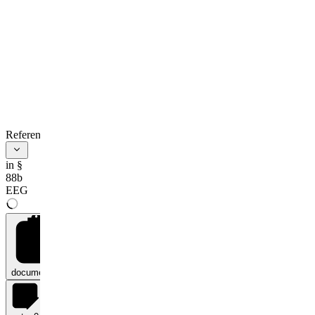
References
in §
88b
EEG
documents
0