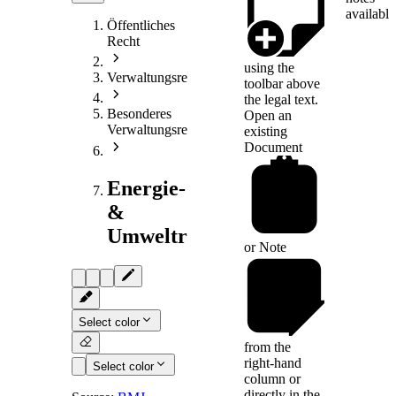
available
Öffentliches
Recht
using the
Verwaltungsrecht
toolbar above
the legal text.
Besonderes
Open an
Verwaltungsrecht
existing
Document
Energie-
&
Umweltrecht
or
Note
Select color
from the
right-hand
Select color
column or
directly in the