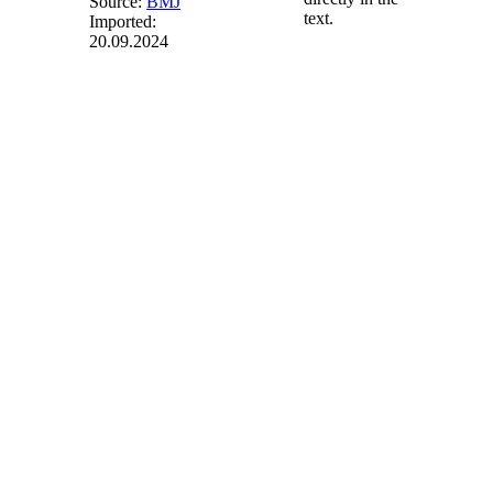
Source:
BMJ
text.
Imported:
20.09.2024
§ 88b
-
Verordnungsermächtigung
zur
Anschlussförderung
von
Güllekleinanlagen
Das
Bundesministerium
für Wirtschaft und
Klimaschutz wird
ermächtigt, im
Einvernehmen mit
dem
Bundesministerium
für Ernährung und
Landwirtschaft
durch
Rechtsverordnung
ohne Zustimmung