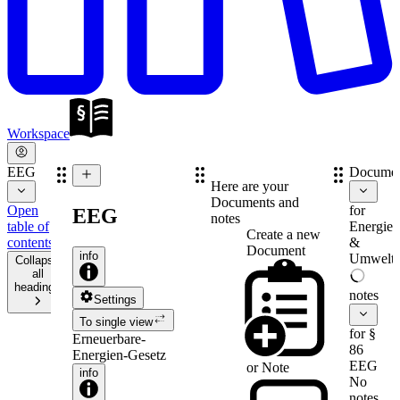
Workspace
EEG
Documen
Here are your
Documents and
Open
for
EEG
notes
table of
Energie-
Create a new
contents
&
Document
info
Umweltr
Collapse
all
headings
notes
Settings
To single view
for §
Erneuerbare-
86
Energien-Gesetz
EEG
or
Note
info
No
notes