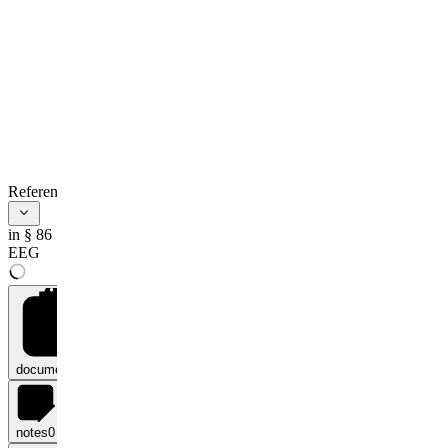
References
in § 86
EEG
documents
0
notes
0