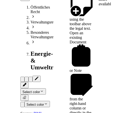
available
Öffentliches
Recht
using the
Verwaltungsrecht
toolbar above
the legal text.
Besonderes
Open an
Verwaltungsrecht
existing
Document
Energie-
&
Umweltrecht
or
Note
Select color
from the
right-hand
Select color
column or
directly in the