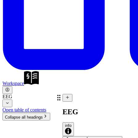
Workspace
EEG
Open table of contents
EEG
Collapse all headings
info