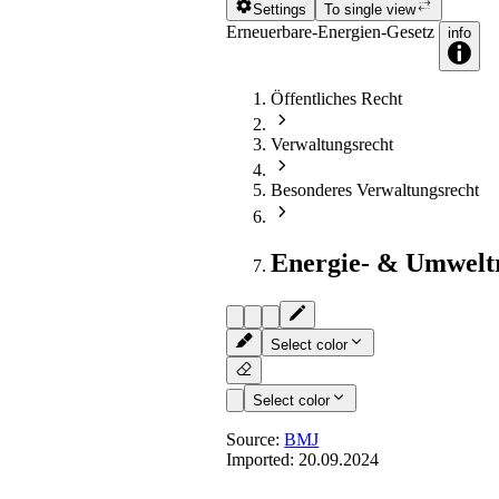
Settings
To single view
Erneuerbare-Energien-Gesetz
info
Öffentliches Recht
Verwaltungsrecht
Besonderes Verwaltungsrecht
Energie- & Umwelt
Select color
Select color
Source:
BMJ
Imported:
20.09.2024
§ 83
- Einstweiliger Rechtssch