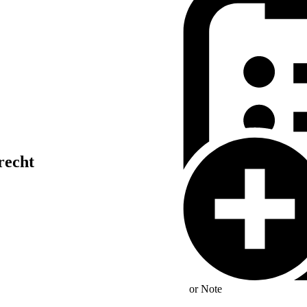
recht
or
Note
utz