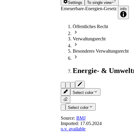
Settings
To single view
Erneuerbare-Energien-Gesetz
info
Öffentliches Recht
Verwaltungsrecht
Besonderes Verwaltungsrecht
Energie- & Umwelt
Select color
Select color
Source:
BMJ
Imported:
17.05.2024
o.v. available
§ 56
- Weitergabe an den Übe