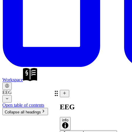
Workspace
EEG
Open table of contents
EEG
Collapse all headings
info