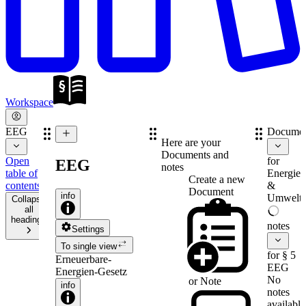
Workspace
EEG
Documen
Here are your
Documents and
Open
for
EEG
notes
table of
Energie-
Create a new
contents
&
Document
info
Umweltr
Collapse
all
headings
notes
Settings
To single view
for § 5
Erneuerbare-
EEG
Energien-Gesetz
No
or
Note
info
notes
available