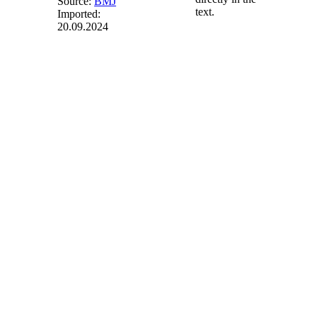
Source:
BMJ
text.
Imported:
20.09.2024
§ 5
- Ausbau im
In- und
Ausland
(1) Soweit sich
dieses Gesetz auf
Anlagen bezieht, ist
es anzuwenden,
wenn und soweit
die Erzeugung des
Stroms im
Bundesgebiet
erfolgt.
(2) Soweit die
Zahlungen für
Strom aus
erneuerbaren
Energien durch
Ausschreibungen
ermittelt werden,
sollen auch Gebote