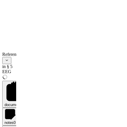
Zahlungen nach
dem Fördersystem
eines anderen
Mitgliedstaates der
Europäischen Union
geleistet werden und
eine
völkerrechtliche
Vereinbarung eine
Anrechnung auf die
Ziele dieses
References
Mitgliedstaates
regelt, werden
in § 5
weder auf den
EEG
Ausbaupfad nach §
4 noch auf den
Strommengenpfad
nach § 4a
angerechnet.
(5a) Anlagen im
Staatsgebiet eines
documents
0
anderen
Mitgliedstaates oder
mehrerer anderer
notes
0
Mitgliedstaaten der