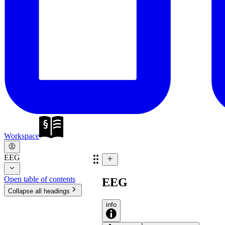
Workspace
EEG
Open table of contents
EEG
Collapse all headings
info