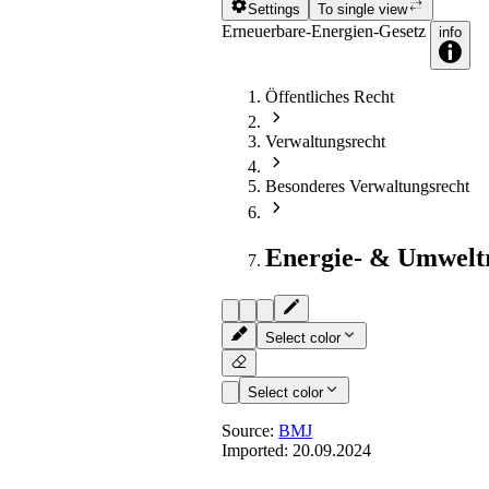
Settings
To single view
Erneuerbare-Energien-Gesetz
info
Öffentliches Recht
Verwaltungsrecht
Besonderes Verwaltungsrecht
Energie- & Umwelt
Select color
Select color
Source:
BMJ
Imported:
20.09.2024
§ 39p
- Ausschreibungen für