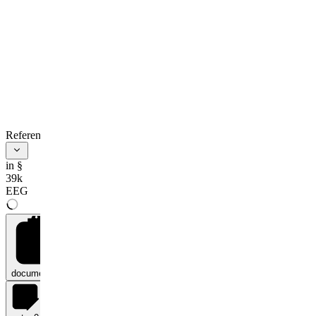
References
in §
39k
EEG
documents
0