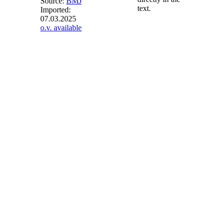
Source:
BMJ
text.
Imported:
07.03.2025
§ 39k
- Gebote
o.v. available
für
Biomethananlagen
(1) An den
Ausschreibungen
dürfen nur Anlagen
teilnehmen, die nach
Zuschlagserteilung
erstmals in Betrieb
gesetzt werden.
(2) In Ergänzung zu
den Anforderungen
nach den §§ 30 und
39 müssen Bieter
ihren Geboten für
Biomethananlagen
mit einer
installierten
Leistung von mehr
als 10 Megawatt,