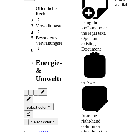
available
Öffentliches
Recht
using the
Verwaltungsrecht
toolbar above
the legal text.
Besonderes
Open an
Verwaltungsrecht
existing
Document
Energie-
&
Umweltrecht
or
Note
Select color
from the
right-hand
Select color
column or
directly in the