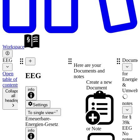
Workspace
EEG
Documen
Here are your
Documents and
Open
for
EEG
notes
table of
Energie-
Create a new
contents
&
Document
info
Umweltr
Collapse
all
headings
notes
Settings
To single view
for §
Erneuerbare-
39k
Energien-Gesetz
EEG
or
Note
info
No
notes