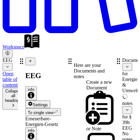
Workspace
EEG
Documen
Here are your
Documents and
Open
for
EEG
notes
table of
Energie-
Create a new
contents
&
Document
info
Umweltr
Collapse
all
headings
notes
Settings
To single view
for §
Erneuerbare-
39h
Energien-Gesetz
EEG
or
Note
info
No
notes