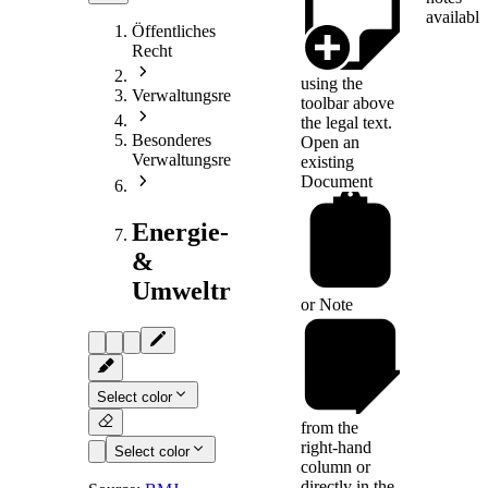
available
Öffentliches
Recht
using the
Verwaltungsrecht
toolbar above
the legal text.
Besonderes
Open an
Verwaltungsrecht
existing
Document
Energie-
&
Umweltrecht
or
Note
Select color
from the
right-hand
Select color
column or
directly in the