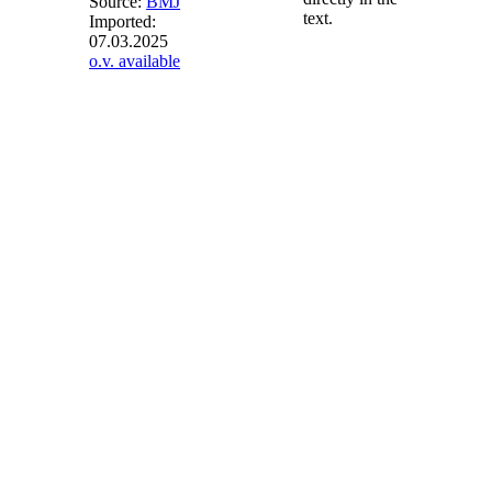
Source:
BMJ
text.
Imported:
07.03.2025
§ 39h
- Dauer
o.v. available
des
Zahlungsanspruchs
für
Biomasseanlagen
(1) Abweichend von
§ 25 Absatz 1 Satz 3
beginnt der
Zeitraum nach § 25
Absatz 1 Satz 1 für
bestehende
Biomasseanlagen
nach § 39g Absatz 1
mit dem Tag nach §
39g Absatz 2 und
für sonstige
Biomasseanlagen
spätestens 36
Monate nach der
öffentlichen