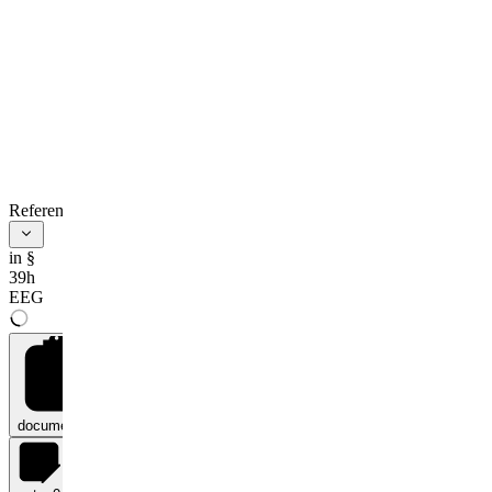
References
in §
39h
EEG
documents
0