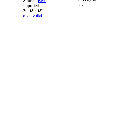
Source:
BMJ
text.
Imported:
26.02.2025
§ 39c
-
o.v. available
Ausschluss von
Geboten für
Biomasseanlagen
Die
Bundesnetzagentur
schließt Gebote für
Biomasseanlagen
von dem
Zuschlagsverfahren
aus, wenn sie für
eine in dem Gebot
angegebene
Biomasseanlage
bereits einen
Zuschlag nach
diesem Gesetz oder
der KWK-
Ausschreibungsverordnung
erteilt hat, der zum