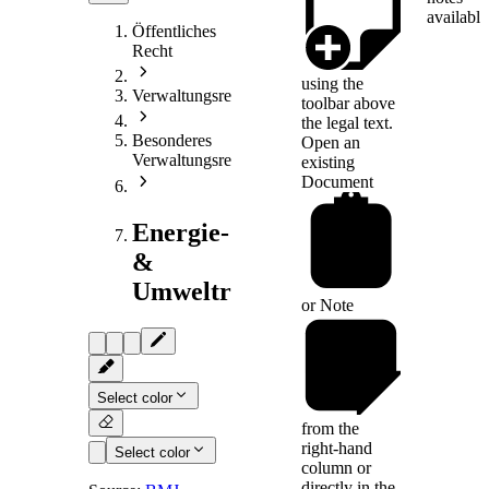
available
Öffentliches
Recht
using the
Verwaltungsrecht
toolbar above
the legal text.
Besonderes
Open an
Verwaltungsrecht
existing
Document
Energie-
&
Umweltrecht
or
Note
Select color
from the
right-hand
Select color
column or
directly in the