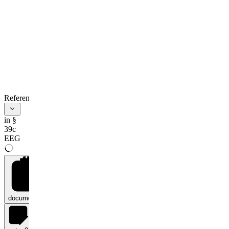
References
in §
39c
EEG
documents
0