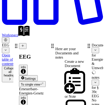
Workspace
EEG
Documen
Here are your
Documents and
Open
for
EEG
notes
table of
Energie-
Create a new
contents
&
Document
info
Umweltr
Collapse
all
headings
notes
Settings
To single view
for §
Erneuerbare-
39c
Energien-Gesetz
EEG
or
Note
info
No
notes