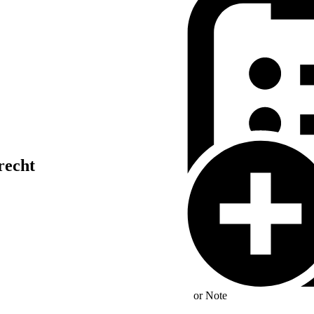
recht
or
Note
ür Windenergieanlagen an