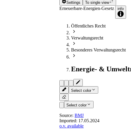
Settings
To single view
Erneuerbare-Energien-Gesetz
info
Öffentliches Recht
Verwaltungsrecht
Besonderes Verwaltungsrecht
Energie- & Umwelt
Select color
Select color
Source:
BMJ
Imported:
17.05.2024
o.v. available
§ 36h
- Anzulegender Wert f