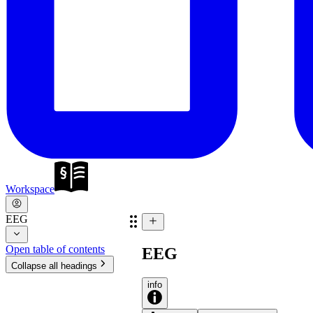
Workspace
EEG
Open table of contents
EEG
Collapse all headings
info