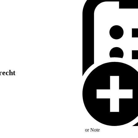
recht
or
Note
hläge und anzulegender