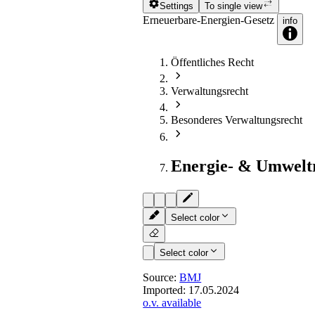
Settings
To single view
Erneuerbare-Energien-Gesetz
info
Öffentliches Recht
Verwaltungsrecht
Besonderes Verwaltungsrecht
Energie- & Umwelt
Select color
Select color
Source:
BMJ
Imported:
17.05.2024
o.v. available
§ 35
- Bekanntgabe der Zusc