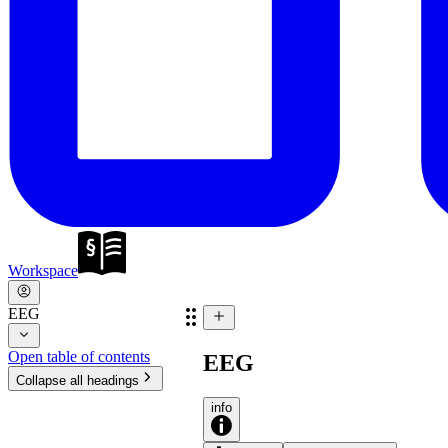
Workspace
EEG
Open table of contents
EEG
Collapse all headings
info