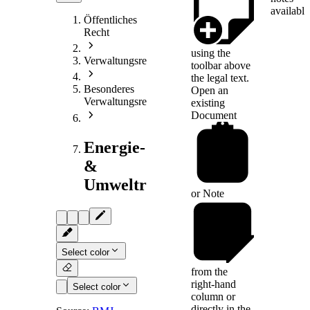
available
Öffentliches
Recht
using the
Verwaltungsrecht
toolbar above
the legal text.
Besonderes
Open an
Verwaltungsrecht
existing
Document
Energie-
&
Umweltrecht
or
Note
Select color
from the
right-hand
Select color
column or
directly in the