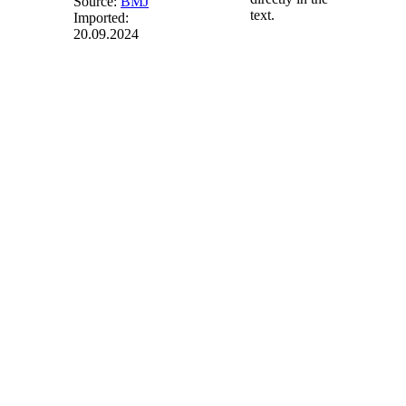
Source:
BMJ
text.
Imported:
20.09.2024
§ 28f
-
Ausschreibungsvolumen
und
Gebotstermine
für innovative
Konzepte mit
wasserstoffbasierter
Stromspeicherung
(1) Die
Ausschreibungen
für innovative
Konzepte mit
wasserstoffbasierter
Stromspeicherung
nach § 39o finden
statt:
1.
im Jahr 2023
zum