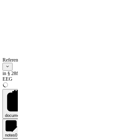
References
in § 28f
EEG
documents
0
notes
0