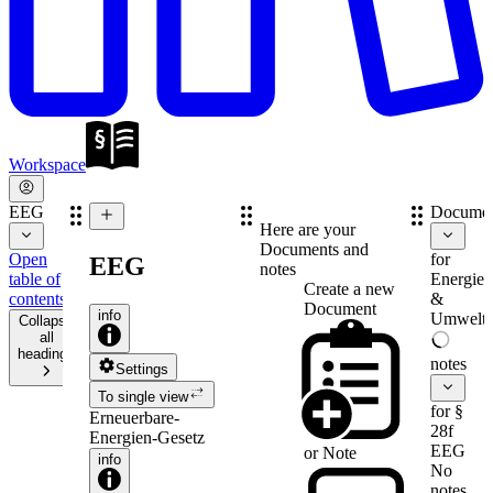
Workspace
EEG
Documen
Here are your
Documents and
Open
for
EEG
notes
table of
Energie-
Create a new
contents
&
Document
info
Umweltr
Collapse
all
headings
notes
Settings
To single view
for §
Erneuerbare-
28f
Energien-Gesetz
EEG
or
Note
info
No
notes