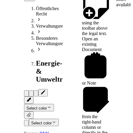
available
Öffentliches
Recht
using the
Verwaltungsrecht
toolbar above
the legal text.
Besonderes
Open an
Verwaltungsrecht
existing
Document
Energie-
&
Umweltrecht
or
Note
Select color
from the
right-hand
Select color
column or
directly in the