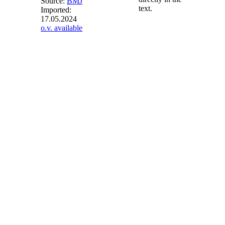
Source:
BMJ
text.
Imported:
17.05.2024
§ 23b
-
o.v. available
Besondere
Bestimmung
zur
Einspeisevergütung
bei
ausgeförderten
Anlagen
Bei ausgeförderten
Anlagen ist als
anzulegender Wert
für die Höhe des
Anspruchs auf die
Einspeisevergütung
nach § 19 Absatz 1
Nummer 2 in
Verbindung mit § 21
Absatz 1 Satz 1
Nummer 4 der