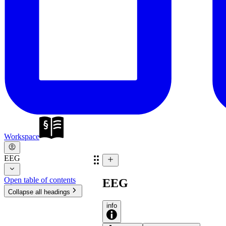
Workspace
EEG
Open table of contents
EEG
Collapse all headings
info