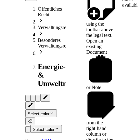
available
Öffentliches
Recht
using the
Verwaltungsrecht
toolbar above
the legal text.
Besonderes
Open an
Verwaltungsrecht
existing
Document
Energie-
&
Umweltrecht
or
Note
Select color
from the
right-hand
Select color
column or
directly in the