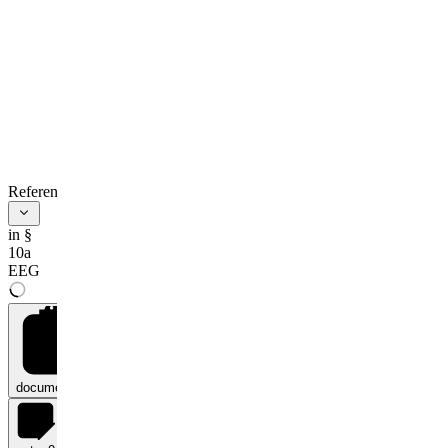
References
in §
10a
EEG
documents
0