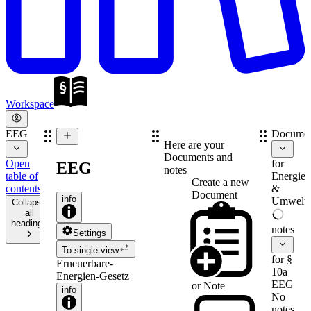
Workspace
EEG
Documen
Here are your
Documents and
Open
for
EEG
notes
table of
Energie-
Create a new
contents
&
Document
info
Umweltr
Collapse
all
headings
notes
Settings
To single view
for §
Erneuerbare-
10a
Energien-Gesetz
EEG
or
Note
info
No
notes