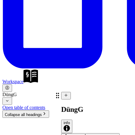
Workspace
DüngG
Open table of contents
DüngG
Collapse all headings
info