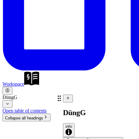
Workspace
DüngG
Open table of contents
DüngG
Collapse all headings
info