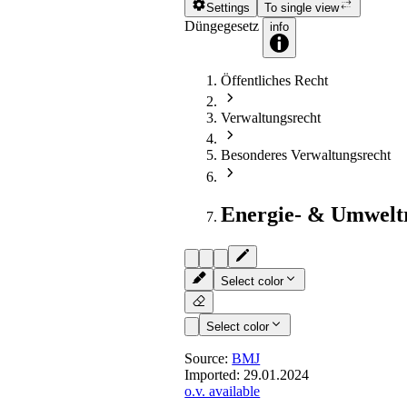
Settings
To single view
Düngegesetz
info
Öffentliches Recht
Verwaltungsrecht
Besonderes Verwaltungsrecht
Energie- & Umwelt
Select color
Select color
Source:
BMJ
Imported:
29.01.2024
o.v. available
§ 12
- Überwachung, Datenüb