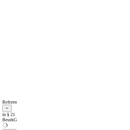
References
in § 21
BeurkG