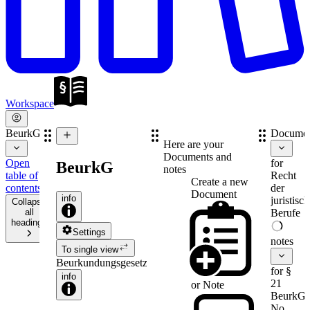
Workspace
BeurkG
Documen
Here are your
Documents and
Open
for
BeurkG
notes
table of
Recht
Create a new
contents
der
Document
info
juristisc
Collapse
all
Berufe
headings
Settings
notes
To single view
Beurkundungsgesetz
for §
info
21
or
Note
BeurkG
No