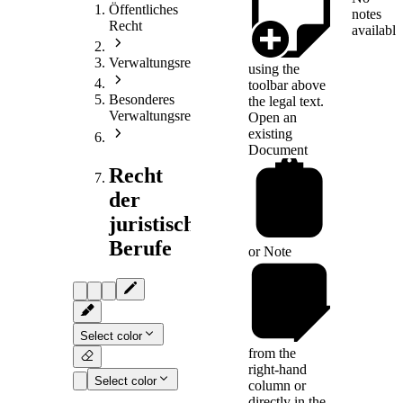
Öffentliches
notes
Recht
available
Verwaltungsrecht
using the
toolbar above
Besonderes
the legal text.
Verwaltungsrecht
Open an
existing
Document
Recht
der
juristischen
Berufe
or
Note
Select color
from the
right-hand
Select color
column or
directly in the