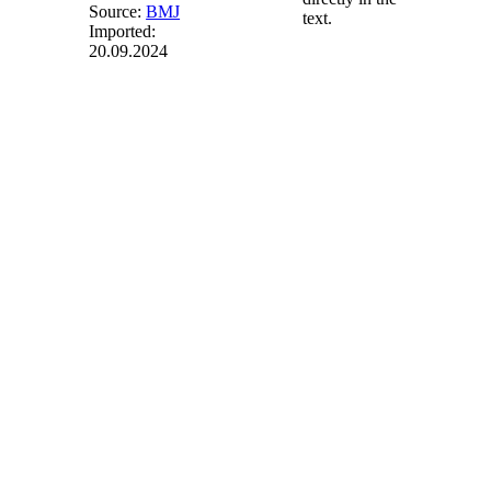
Source:
BMJ
text.
Imported:
20.09.2024
§ 21
-
Grundbucheinsicht,
Briefvorlage
(1) Bei Geschäften,
die im Grundbuch
eingetragene oder
einzutragende
Rechte zum
Gegenstand haben,
soll sich der Notar
über den
Grundbuchinhalt
unterrichten. Sonst
soll er nur
beurkunden, wenn
die Beteiligten trotz
Belehrung über die
damit verbundenen
Gefahren auf einer