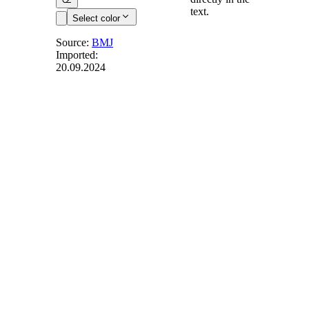
text.
Select color
Source:
BMJ
Imported:
20.09.2024
§ 5
-
Meldepflicht
(1) Der
Arbeitnehmer, der
eine
Diensterfindung
gemacht hat, ist
verpflichtet, sie
unverzüglich dem
Arbeitgeber
gesondert in
Textform zu melden
und hierbei
kenntlich zu
machen, daß es sich
um die Meldung
einer Erfindung