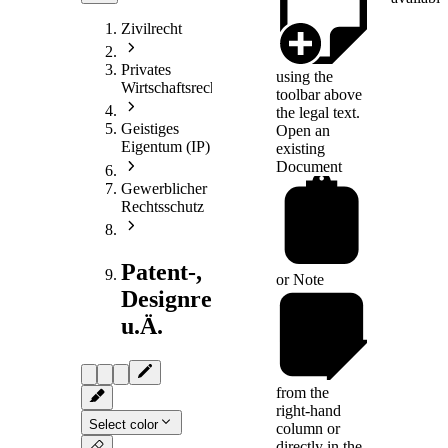
Zivilrecht
Privates
using the
Wirtschaftsrecht
toolbar above
the legal text.
Geistiges
Open an
Eigentum (IP)
existing
Document
Gewerblicher
Rechtsschutz
Patent-,
or
Note
Designrecht
u.Ä.
from the
right-hand
Select color
column or
directly in the