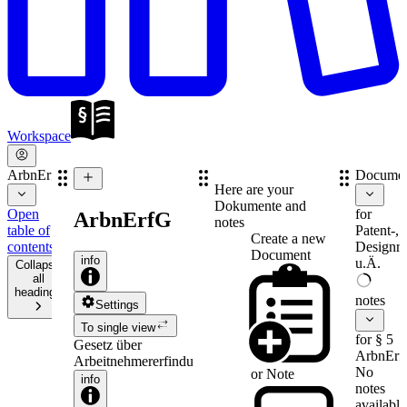
Workspace
ArbnErfG
Documen
Here are your
Dokumente and
Open
for
ArbnErfG
notes
table of
Patent-,
Create a new
contents
Designre
Document
info
u.Ä.
Collapse
all
headings
notes
Settings
To single view
for § 5
Gesetz über
ArbnErf
Arbeitnehmererfindungen
No
or
Note
info
notes
available