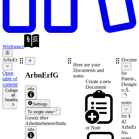
Workspace
ArbnErfG
Documen
Here are your
Documents and
Open
for
ArbnErfG
notes
table of
Patent-,
Create a new
contents
Designre
Document
info
u.Ä.
Collapse
all
headings
notes
Settings
To single view
for §
Gesetz über
42
Arbeitnehmererfindungen
ArbnErf
or
Note
info
No
notes