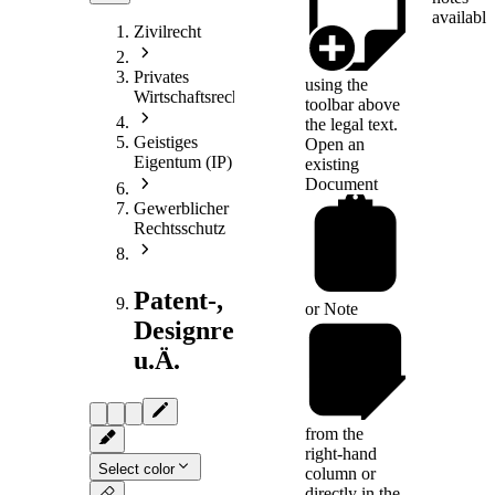
available
Zivilrecht
Privates
using the
Wirtschaftsrecht
toolbar above
the legal text.
Geistiges
Open an
Eigentum (IP)
existing
Document
Gewerblicher
Rechtsschutz
Patent-,
or
Note
Designrecht
u.Ä.
from the
right-hand
Select color
column or
directly in the