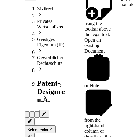
available
Zivilrecht
Privates
using the
Wirtschaftsrecht
toolbar above
the legal text.
Geistiges
Open an
Eigentum (IP)
existing
Document
Gewerblicher
Rechtsschutz
Patent-,
or
Note
Designrecht
u.Ä.
from the
right-hand
Select color
column or
directly in the