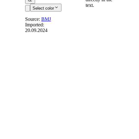
text.
Select color
Source:
BMJ
Imported:
20.09.2024
§ 37
-
Voraussetzungen
für die
Erhebung der
Klage
(1) Rechte oder
Rechtsverhältnisse,
die in diesem Gesetz
geregelt sind,
können im Wege
der Klage erst
geltend gemacht
werden, nachdem
ein Verfahren vor
der Schiedsstelle
vorausgegangen ist.