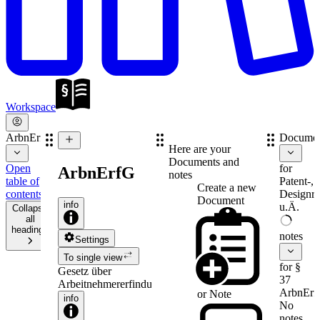
Workspace
ArbnErfG
Documen
Here are your
Documents and
Open
for
ArbnErfG
notes
table of
Patent-,
Create a new
contents
Designre
Document
info
u.Ä.
Collapse
all
headings
notes
Settings
To single view
for §
Gesetz über
37
Arbeitnehmererfindungen
ArbnErf
or
Note
info
No
notes