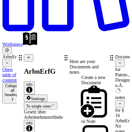
Workspace
ArbnErfG
Documen
Here are your
Documents and
Open
for
ArbnErfG
notes
table of
Patent-,
Create a new
contents
Designre
Document
info
u.Ä.
Collapse
all
headings
notes
Settings
To single view
for §
Gesetz über
16
Arbeitnehmererfindungen
ArbnErf
or
Note
info
No
notes