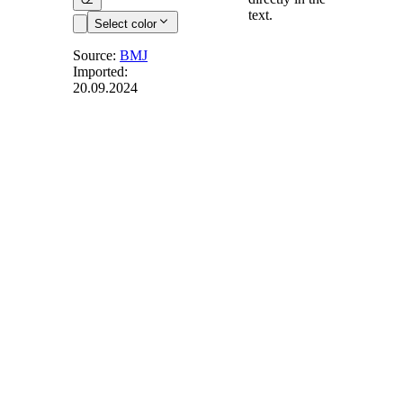
text.
Select color
Source:
BMJ
Imported:
20.09.2024
§ 16
- Aufgabe
der
Schutzrechtsanmeldung
oder des
Schutzrechts
(1) Wenn der
Arbeitgeber vor
Erfüllung des
Anspruchs des
Arbeitnehmers auf
angemessene
Vergütung die
Anmeldung der
Diensterfindung zur
Erteilung eines
Schutzrechts nicht