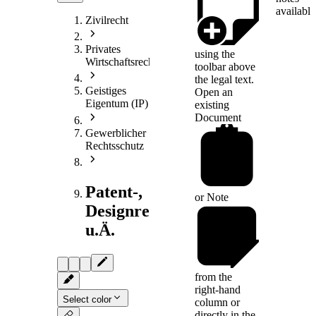
available
Zivilrecht
Privates
using the
Wirtschaftsrecht
toolbar above
the legal text.
Geistiges
Open an
Eigentum (IP)
existing
Document
Gewerblicher
Rechtsschutz
Patent-,
or
Note
Designrecht
u.Ä.
from the
right-hand
Select color
column or
directly in the