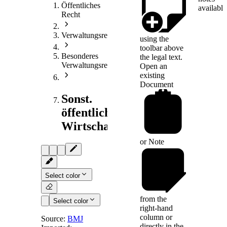
Öffentliches
available
Recht
Verwaltungsrecht
using the
toolbar above
Besonderes
the legal text.
Verwaltungsrecht
Open an
existing
Document
Sonst.
öffentliches
Wirtschaftsrecht
or
Note
Select color
from the
Select color
right-hand
column or
Source:
BMJ
directly in the