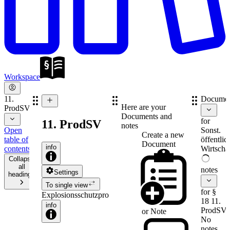
Workspace
11.
Documen
Here are your
ProdSV
Documents and
for
11. ProdSV
notes
Open
Sonst.
Create a new
table of
öffentlic
Document
info
contents
Wirtschaf
Collapse
all
notes
Settings
headings
To single view
for §
Explosionsschutzprodukteverordnung
18 11.
info
ProdSV
or
Note
No
notes