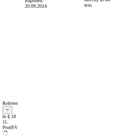
Imported:
text.
20.09.2024
§ 18
- Formale
Nichtkonformität
(1) Unabhängig von
den
Korrekturmaßnahmen
nach § 15 fordert
die
Marktüberwachungsbehörde
den betreffenden
Wirtschaftsakteur
dazu auf, die
folgenden Fälle der
Nichtkonformität zu
korrigieren:
References
1.
die CE-Kennzeichnung wurde
nicht oder unter Verletzung von §
7 des Produktsicherheitsgesetzes
in § 18
angebracht,
11.
ProdSV
2.
die besonderen