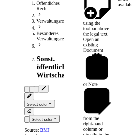
Öffentliches
available
Recht
Verwaltungsrecht
using the
toolbar above
Besonderes
the legal text.
Verwaltungsrecht
Open an
existing
Document
Sonst.
öffentliches
Wirtschaftsrecht
or
Note
Select color
from the
Select color
right-hand
column or
Source:
BMJ
directly in the