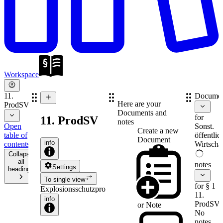
Workspace
11.
Documen
Here are your
ProdSV
Documents and
for
11. ProdSV
notes
Open
Sonst.
Create a new
table of
öffentlic
Document
info
contents
Wirtschaf
Collapse
all
notes
Settings
headings
To single view
for § 1
Explosionsschutzprodukteverordnung
11.
info
ProdSV
or
Note
No
notes