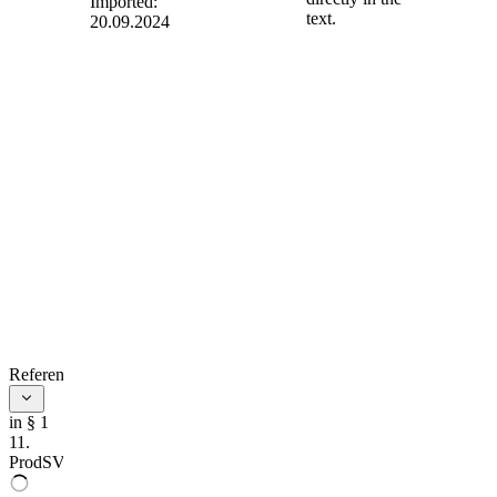
Imported:
text.
20.09.2024
§ 1
-
Anwendungsbereich
(1) Diese
Verordnung ist auf
die folgenden neuen
Produkte, die auf
dem Markt
bereitgestellt,
ausgestellt oder
erstmals verwendet
werden,
anzuwenden:
1.
Geräte und
Schutzsysteme, die
References
zur Verwendung in
explosionsgefährdeten
Bereichen bestimmt
in § 1
sind,
11.
ProdSV
2.
Sicherheits-, Kontroll-