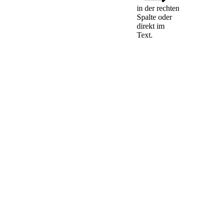
in der rechten
Spalte oder
(1) Die Mitglieder
direkt im
des Verwaltungs-
Text.
oder
Aufsichtsorgans
eines Kleinen oder
Mittleren
Wertpapierinstituts
müssen zuverlässig
sein, die
erforderliche
Sachkunde zur
Wahrnehmung der
Kontrollfunktion
sowie zur
Beurteilung und
Überwachung der
Geschäfte, die das
jeweilige
Unternehmen
betreibt, besitzen
und der
Wahrnehmung ihrer
Aufgaben