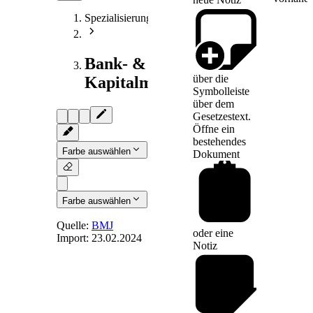
Spezialisierungen
Bank- &
über die
Kapitalmarktrecht
Symbolleiste
über dem
Gesetzestext.
Öffne ein
bestehendes
Farbe auswählen
Dokument
Farbe auswählen
Quelle:
BMJ
oder eine
Import:
23.02.2024
Notiz
§ 21
-
Verwaltungs-
oder
Aufsichtsorgan