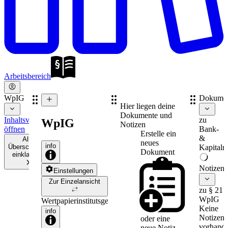
Arbeitsbereich
WpIG
Dokume
Hier liegen deine
Dokumente und
Inhaltsverzeichnis
zu
WpIG
Notizen
öffnen
Bank-
Erstelle ein
&
Alle
neues
info
Überschriften
Kapitalm
Dokument
einklappen
Notizen
Einstellungen
Zur Einzelansicht
zu § 21
WpIG
Wertpapierinstitutsgesetz
Keine
info
Notizen
oder eine
vorhande
neue
Notiz