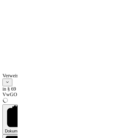
Verweise
in § 69
VwGO
Dokumente
0