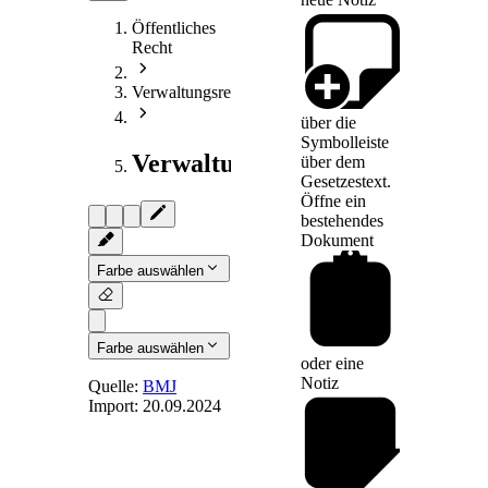
Öffentliches
Recht
Verwaltungsrecht
über die
Symbolleiste
Verwaltungsprozessrecht
über dem
Gesetzestext.
Öffne ein
bestehendes
Dokument
Farbe auswählen
Farbe auswählen
oder eine
Notiz
Quelle:
BMJ
Import:
20.09.2024
§ 69
-
[Widerspruch]