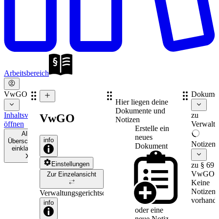
Arbeitsbereich
VwGO
Dokume
Hier liegen deine
Dokumente und
Inhaltsverzeichnis
zu
VwGO
Notizen
öffnen
Verwaltu
Erstelle ein
Alle
neues
info
Überschriften
Notizen
Dokument
einklappen
Einstellungen
zu § 69
VwGO
Zur Einzelansicht
Keine
Notizen
Verwaltungsgerichtsordnung
vorhande
info
oder eine
neue
Notiz