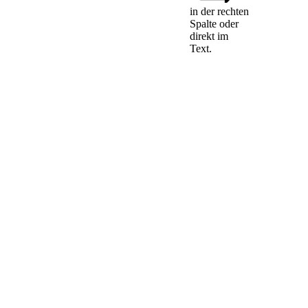
in der rechten
Spalte oder
Das Vorverfahren
direkt im
beginnt mit der
Text.
Erhebung des
Widerspruchs.