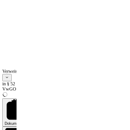
Verweise
in § 52
VwGO
Dokumente
0