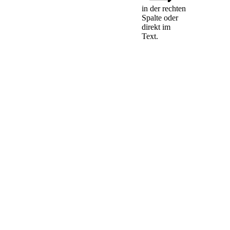
in der rechten
Spalte oder
Für die örtliche
direkt im
Zuständigkeit gilt
Text.
folgendes:
1.
In Streitigkeiten, die sich
auf unbewegliches
Vermögen oder ein
ortsgebundenes Recht oder
Rechtsverhältnis beziehen,
ist nur das
Verwaltungsgericht örtlich
zuständig, in dessen Bezirk
das Vermögen oder der Ort
liegt.
2.
Bei Anfechtungsklagen
gegen den Verwaltungsakt
einer Bundesbehörde oder
einer bundesunmittelbaren
Körperschaft, Anstalt oder
Stiftung des öffentlichen
Rechts ist das
Verwaltungsgericht örtlich
zuständig, in dessen Bezirk