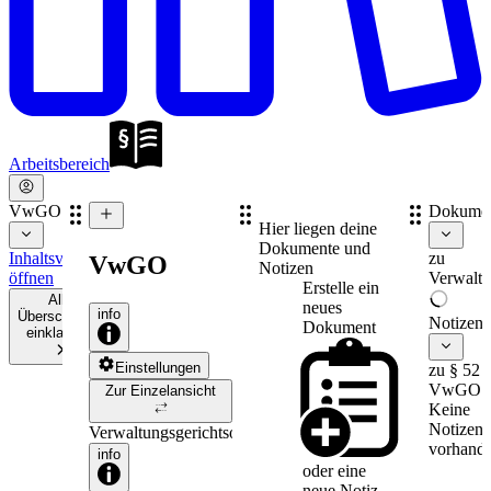
Arbeitsbereich
VwGO
Dokume
Hier liegen deine
Dokumente und
Inhaltsverzeichnis
zu
VwGO
Notizen
öffnen
Verwaltu
Erstelle ein
Alle
neues
info
Überschriften
Notizen
Dokument
einklappen
Einstellungen
zu § 52
VwGO
Zur Einzelansicht
Keine
Notizen
Verwaltungsgerichtsordnung
vorhande
info
oder eine
neue
Notiz