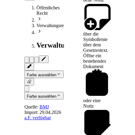
Öffentliches
Recht
Verwaltungsrecht
über die
Symbolleiste
Verwaltungsprozessrecht
über dem
Gesetzestext.
Öffne ein
bestehendes
Dokument
Farbe auswählen
Farbe auswählen
oder eine
Notiz
Quelle:
BMJ
Import:
29.04.2026
a.F. verfügbar
§ 52
- [Örtliche
Zuständigkeit]