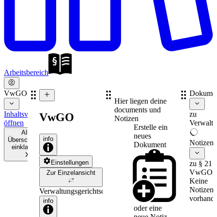
Arbeitsbereich
VwGO
Dokume
Hier liegen deine
documents und
Inhaltsverzeichnis
zu
VwGO
Notizen
öffnen
Verwaltu
Erstelle ein
Alle
neues
info
Überschriften
Notizen
Dokument
einklappen
Einstellungen
zu § 21
VwGO
Zur Einzelansicht
Keine
Notizen
Verwaltungsgerichtsordnung
vorhande
info
oder eine
neue
Notiz