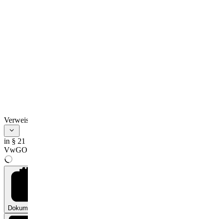
Verweise
in § 21
VwGO
Dokumente
0