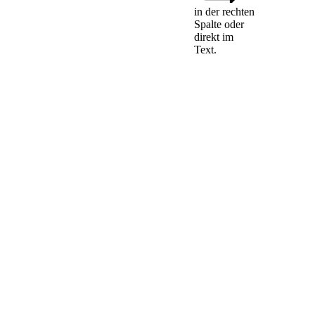
Berufung als
in der rechten
Spalte oder
ehrenamtlicher
direkt im
Richter]
Text.
(1) Vom Amt des
ehrenamtlichen
Richters sind
ausgeschlossen
1.
Personen, die
infolge
Richterspruchs
die Fähigkeit
zur Bekleidung
öffentlicher
Ämter nicht
besitzen oder
wegen einer
vorsätzlichen
Tat zu einer
Freiheitsstrafe
von mehr als
sechs Monaten