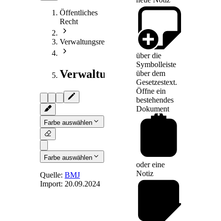
Öffentliches
Recht
Verwaltungsrecht
über die
Symbolleiste
Verwaltungsprozessrecht
über dem
Gesetzestext.
Öffne ein
bestehendes
Dokument
Farbe auswählen
Farbe auswählen
oder eine
Notiz
Quelle:
BMJ
Import:
20.09.2024
§ 21
-
[Ausschlussgründe
für die